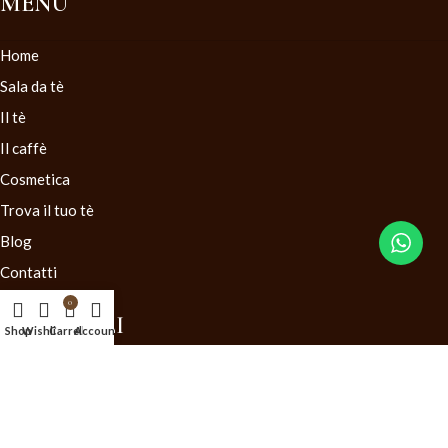
MENU
Home
Sala da tè
Il tè
Il caffè
Cosmetica
Trova il tuo tè
Blog
Contatti
0
LINK UTILI
Shop
Wishlist
Carrello
Account
Condizioni generali di vendita
Diritto di recesso
Mappa del Sito