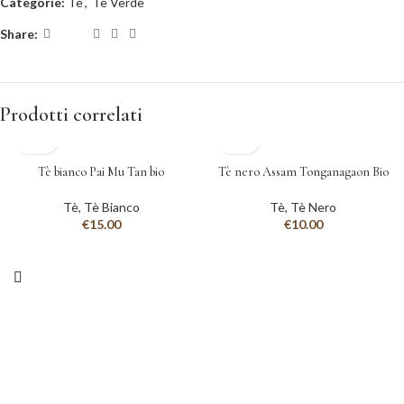
Categorie:
Tè
,
Tè Verde
Share:
Prodotti correlati
Tè bianco Pai Mu Tan bio
Tè nero Assam Tonganagaon Bio
Tè
,
Tè Bianco
Tè
,
Tè Nero
€
15.00
€
10.00