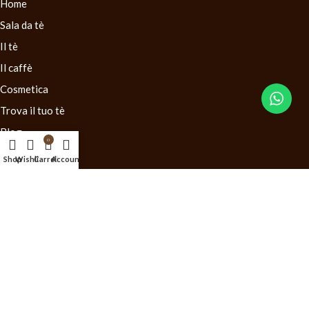
Home
Sala da tè
Il tè
Il caffè
Cosmetica
Trova il tuo tè
Blog
0
Contatti
Shop
Wishlist
Carrello
Account
LINK UTILI
Condizioni generali di vendita
Diritto di recesso
Mappa del Sito
©2025
Il Negozio del Tè
. Sito realizzato da
MG Group Italia
.