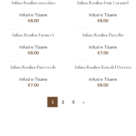
Infuso Rooibos cioccolato
Infuso Rooibos Fruit Caramel
Infusi e Tisane
Infusi e Tisane
€
8.00
€
8.00
Infuso Rooibos Farmer’s
Infuso Rooibos Puro Bio
Infusi e Tisane
Infusi e Tisane
€
8.00
€
7.00
ESAURITO
Infuso Rooibos Puro verde
ESAURITO
Infuso Rooibos Rosa del Deserto
Infusi e Tisane
Infusi e Tisane
€
7.00
€
8.00
1
2
3
→