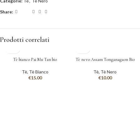
Categorie:
Tè
,
Tè Nero
Share:
Prodotti correlati
Tè bianco Pai Mu Tan bio
Tè nero Assam Tonganagaon Bio
Tè
,
Tè Bianco
Tè
,
Tè Nero
€
15.00
€
10.00