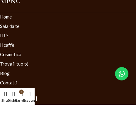
MENU
Home
Sala da tè
Il tè
Il caffè
Cosmetica
Trova il tuo tè
Blog
Contatti
0
LINK UTILI
Shop
Wishlist
Carrello
Account
Condizioni generali di vendita
Diritto di recesso
Mappa del Sito