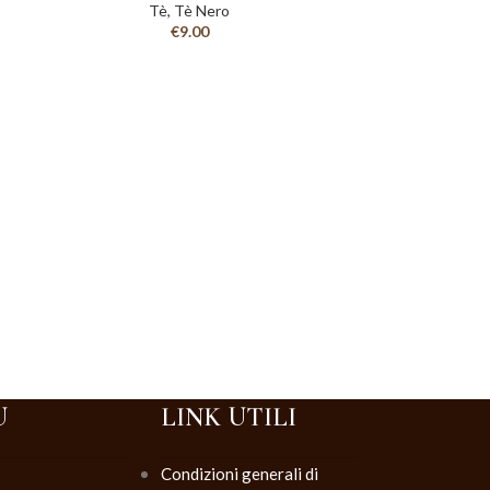
Tè
,
Tè Nero
€
9.00
Tè 
T
U
LINK UTILI
Condizioni generali di