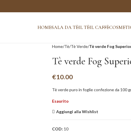
HOME
SALA DA TÈ
IL TÈ
IL CAFFÈ
COSMETI
Home
Tè
Tè Verde
Tè verde Fog Superio
Tè verde Fog Superi
€
10.00
Tè verde puro in foglie confezione da 100 
Esaurito
Aggiungi alla Wishlist
COD:
10