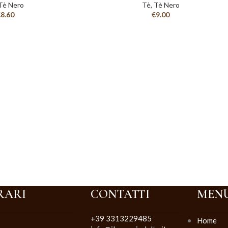
Tè Nero
Tè
,
Tè Nero
€
8.60
€
9.00
RARI
CONTATTI
MEN
+39 3313229485
Home