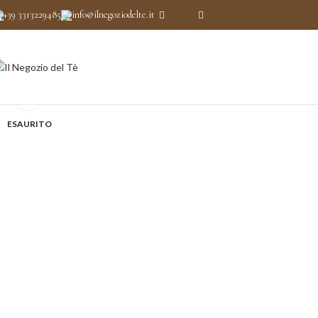
+39 3313229485
info@ilnegoziodelte.it
Clicca per ingrandire
ESAURITO