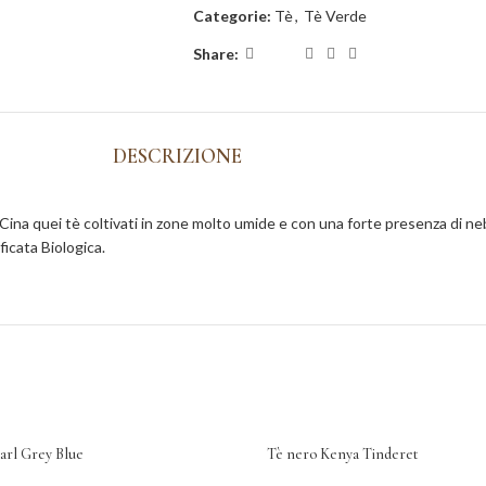
Categorie:
Tè
,
Tè Verde
Share:
DESCRIZIONE
ina quei tè coltivati in zone molto umide e con una forte presenza di neb
icata Biologica.
arl Grey Blue
Tè nero Kenya Tinderet