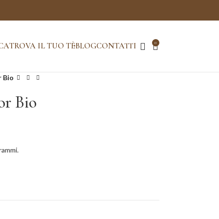
0
CA
TROVA IL TUO TÈ
BLOG
CONTATTI
r Bio
or Bio
grammi.