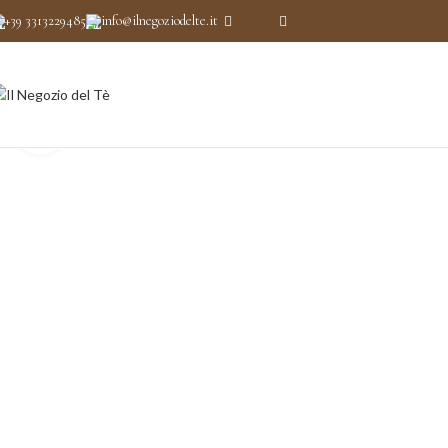
+39 3313229485
info@ilnegoziodelte.it
Clicca per ingrandire