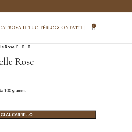
0
CA
TROVA IL TUO TÈ
BLOG
CONTATTI
lle Rose
elle Rose
 da 100 grammi.
GI AL CARRELLO