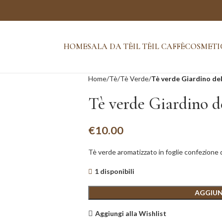
HOME
SALA DA TÈ
IL TÈ
IL CAFFÈ
COSMETI
Home
Tè
Tè Verde
Tè verde Giardino de
Tè verde Giardino d
€
10.00
Tè verde aromatizzato in foglie confezione
1 disponibili
AGGIUN
Aggiungi alla Wishlist