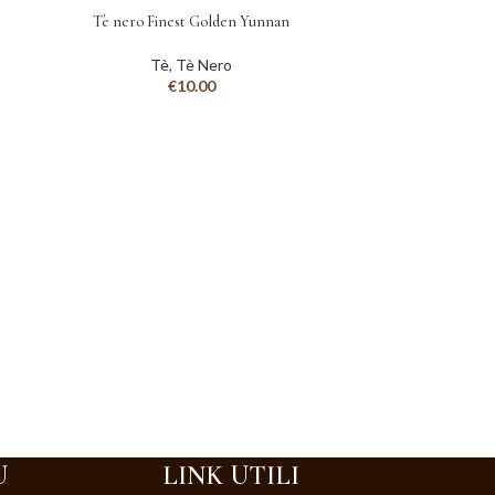
Tè nero Finest Golden Yunnan
Tè
,
Tè Nero
€
10.00
Tè 
T
U
LINK UTILI