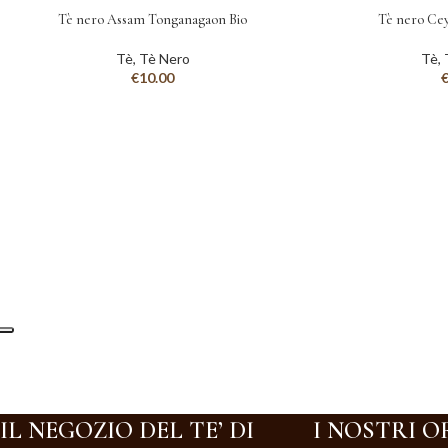
Tè nero Assam Tonganagaon Bio
Tè nero Ce
Tè
,
Tè Nero
Tè
,
€
10.00
IL NEGOZIO DEL TE’ DI
I NOSTRI O