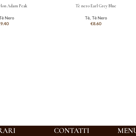
ylon Adam Peak
Tè nero Earl Grey Blue
Tè Nero
Tè
,
Tè Nero
€
9.40
€
8.60
RARI
CONTATTI
MEN