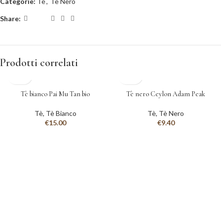
Categorie:
Tè
,
Tè Nero
Share:
Prodotti correlati
Tè bianco Pai Mu Tan bio
Tè nero Ceylon Adam Peak
Tè
,
Tè Bianco
Tè
,
Tè Nero
€
15.00
€
9.40