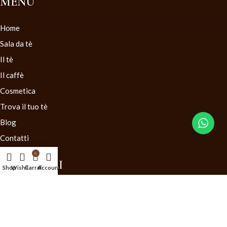
MENU
Home
Sala da tè
Il tè
Il caffè
Cosmetica
Trova il tuo tè
Blog
Contatti
0
LINK UTILI
Shop
Wishlist
Carrello
Account
Condizioni generali di vendita
Diritto di recesso
Mappa del Sito