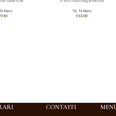
ylon Adam Peak
Tè nero Darjeeling Monteviot
Tè Nero
Tè
,
Tè Nero
€
9.40
€
13.00
RARI
CONTATTI
MEN