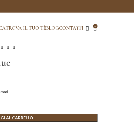
0
CA
TROVA IL TUO TÈ
BLOG
CONTATTI
lue
ammi.
GI AL CARRELLO