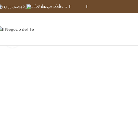
+39 3313229485
info@ilnegoziodelte.it
Clicca per ingrandire