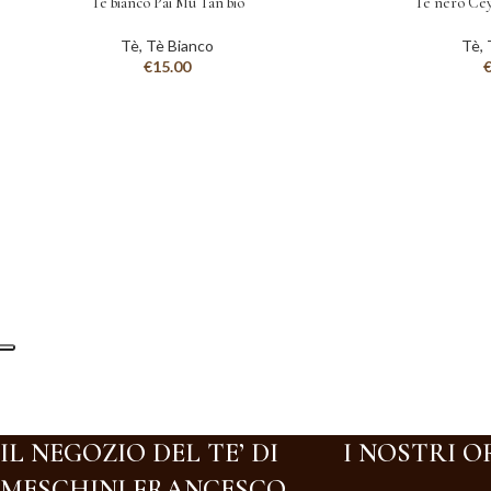
Tè bianco Pai Mu Tan bio
Tè nero Ce
Tè
,
Tè Bianco
Tè
,
€
15.00
IL NEGOZIO DEL TE’ DI
I NOSTRI O
MESCHINI FRANCESCO