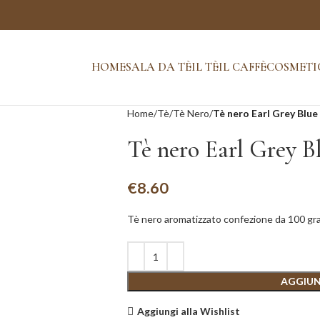
HOME
SALA DA TÈ
IL TÈ
IL CAFFÈ
COSMETI
Home
Tè
Tè Nero
Tè nero Earl Grey Blue
Tè nero Earl Grey B
€
8.60
Tè nero aromatizzato confezione da 100 gr
AGGIUN
Aggiungi alla Wishlist