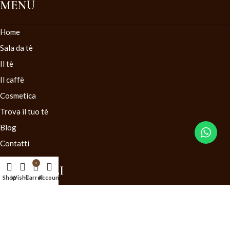
MENU
Home
Sala da tè
Il tè
Il caffè
Cosmetica
Trova il tuo tè
Blog
Contatti
0
LINK UTILI
Shop
Wishlist
Carrello
Account
Condizioni generali di vendita
Diritto di recesso
Mappa del Sito