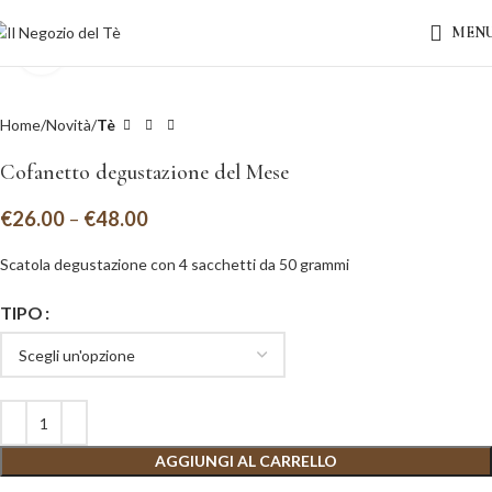
MEN
Clicca per ingrandire
Home
Novità
Tè
Cofanetto degustazione del Mese
€
26.00
–
€
48.00
Scatola degustazione con 4 sacchetti da 50 grammi
TIPO
AGGIUNGI AL CARRELLO