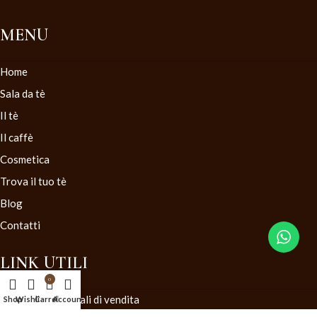
MENU
Home
Sala da tè
Il tè
Il caffè
Cosmetica
Trova il tuo tè
Blog
Contatti
LINK UTILI
0
Condizioni generali di vendita
Shop
Wishlist
Carrello
Account