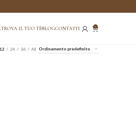
0
A
TROVA IL TUO TÈ
BLOG
CONTATTI
12
24
36
All