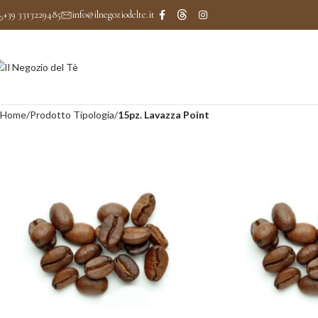
+39 3313229485
info@ilnegoziodelte.it
Home
Prodotto Tipologia
15pz. Lavazza Point