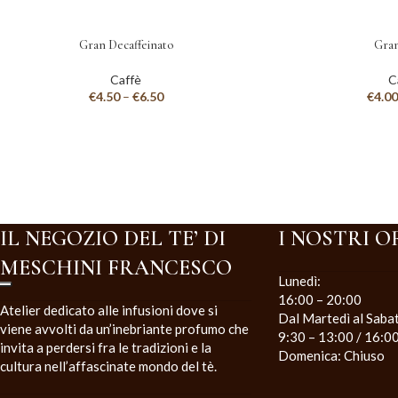
Gran Decaffeinato
Gran
Caffè
C
€
4.50
–
€
6.50
€
4.00
IL NEGOZIO DEL TE’ DI
I NOSTRI O
MESCHINI FRANCESCO
Lunedì:
16:00 – 20:00
Atelier dedicato alle infusioni dove si
Dal Martedì al Saba
viene avvolti da un’inebriante profumo che
9:30 – 13:00 / 16:0
invita a perdersi fra le tradizioni e la
Domenica: Chiuso
cultura nell’affascinate mondo del tè.