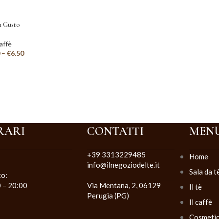
 Gusto
affè
–
€
6.50
RARI
CONTATTI
MEN
+39 3313229485
Home
info@ilnegoziodelte.it
Sala da t
to:
0 – 20:00
Via Mentana, 2, 06129
Il tè
Perugia (PG)
Il caffè
Cosmeti