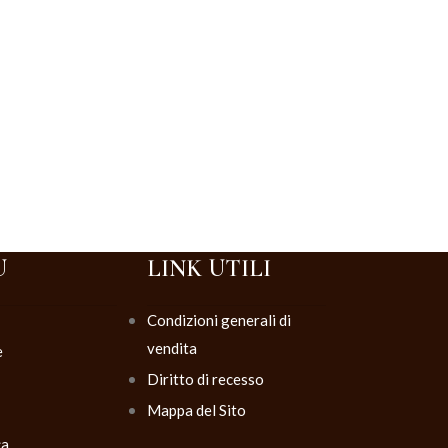
U
LINK UTILI
Condizioni generali di
vendita
è
Diritto di recesso
Mappa del Sito
ca