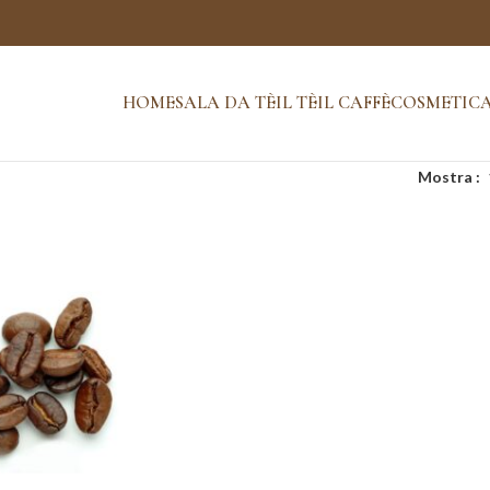
HOME
SALA DA TÈ
IL TÈ
IL CAFFÈ
COSMETIC
Mostra