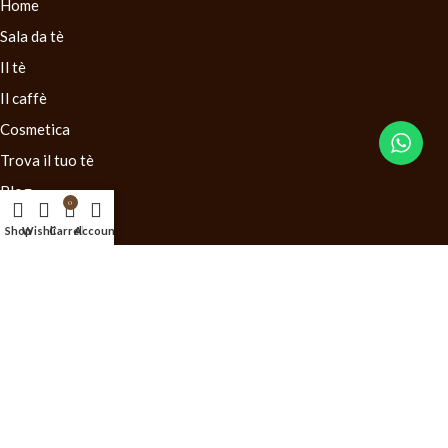
Home
Sala da tè
Il tè
Il caffè
Cosmetica
Trova il tuo tè
Blog
0
Contatti
Shop
Wishlist
Carrello
Account
LINK UTILI
Condizioni generali di vendita
Diritto di recesso
Mappa del Sito
©2025
Il Negozio del Tè
. Sito realizzato da
MG Group Italia
.