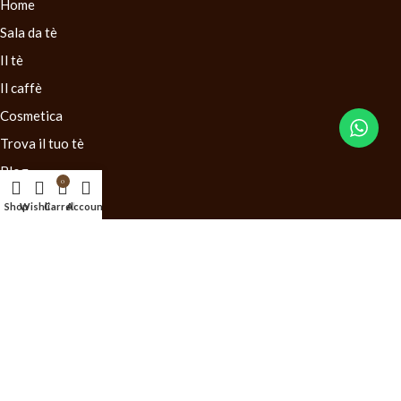
Home
Sala da tè
Il tè
Il caffè
Cosmetica
Trova il tuo tè
Blog
0
Contatti
Shop
Wishlist
Carrello
Account
LINK UTILI
Condizioni generali di vendita
Diritto di recesso
Mappa del Sito
©2025
Il Negozio del Tè
. Sito realizzato da
MG Group Italia
.