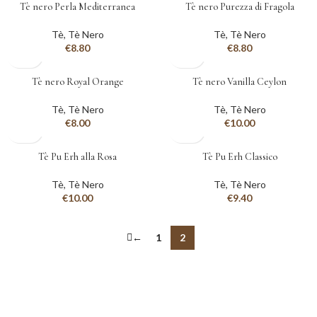
Tè nero Perla Mediterranea
Tè nero Purezza di Fragola
Tè
,
Tè Nero
Tè
,
Tè Nero
€
8.80
€
8.80
Tè nero Royal Orange
Tè nero Vanilla Ceylon
Tè
,
Tè Nero
Tè
,
Tè Nero
€
8.00
€
10.00
Tè Pu Erh alla Rosa
Tè Pu Erh Classico
Tè
,
Tè Nero
Tè
,
Tè Nero
€
10.00
€
9.40
←
1
2